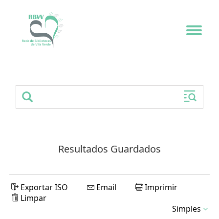
Toggle
navigat
Resultados Guardados
Exportar ISO
Email
Imprimir
Limpar
Simples